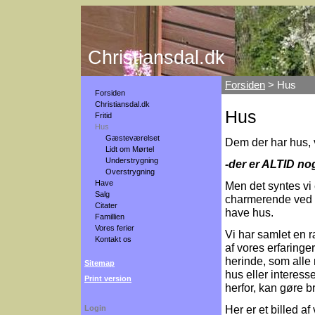
Christiansdal.dk
Forsiden
> Hus
Forsiden
Christiansdal.dk
Hus
Fritid
Hus
Gæsteværelset
Dem der har hus, v
Lidt om Mørtel
Understrygning
-der er ALTID nog
Overstrygning
Have
Men det syntes vi 
Salg
charmerende ved 
Citater
have hus.
Famillien
Vores ferier
Vi har samlet en 
Kontakt os
af vores erfaringer
herinde, som alle
Sitemap
hus eller interess
Print version
herfor, kan gøre br
Her er et billed af
Login